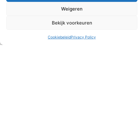
Weigeren
Alles
Accounting Products
Audit & Assurance
Tax & Legal
Bekijk voorkeuren
Cookiebeleid
Privacy Policy
Associate Audit & Assurance