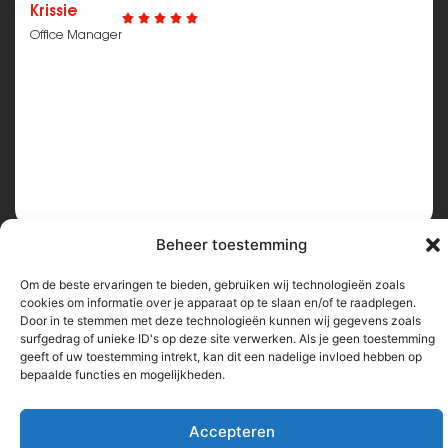
Krissie
Office Manager
Beheer toestemming
Om de beste ervaringen te bieden, gebruiken wij technologieën zoals
cookies om informatie over je apparaat op te slaan en/of te raadplegen.
Door in te stemmen met deze technologieën kunnen wij gegevens zoals
surfgedrag of unieke ID's op deze site verwerken. Als je geen toestemming
V
BIJ AUREN
A
C
A
T
U
R
E
S
geeft of uw toestemming intrekt, kan dit een nadelige invloed hebben op
bepaalde functies en mogelijkheden.
Filteren op
Accepteren