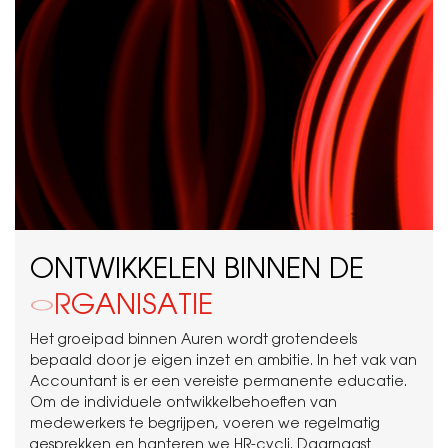
ONTWIKKELEN BINNEN DE
O
R
G
A
N
I
S
A
T
I
E
Het groeipad binnen Auren wordt grotendeels
bepaald door je eigen inzet en ambitie. In het vak van
Accountant is er een vereiste permanente educatie.
Om de individuele ontwikkelbehoeften van
medewerkers te begrijpen, voeren we regelmatig
gesprekken en hanteren we HR-cycli. Daarnaast